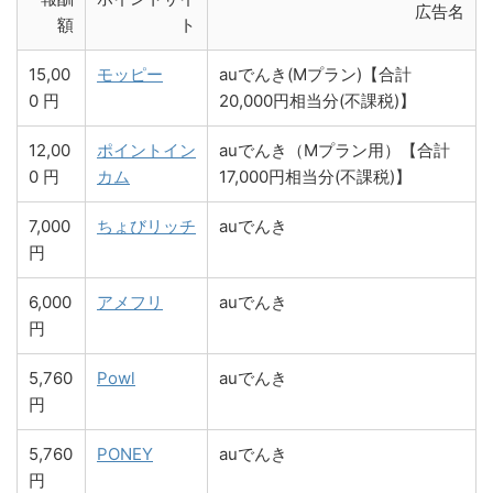
広告名
額
ト
15,00
モッピー
auでんき(Mプラン)【合計
0 円
20,000円相当分(不課税)】
12,00
ポイントイン
auでんき（Mプラン用）【合計
0 円
カム
17,000円相当分(不課税)】
7,000
ちょびリッチ
auでんき
円
6,000
アメフリ
auでんき
円
5,760
Powl
auでんき
円
5,760
PONEY
auでんき
円