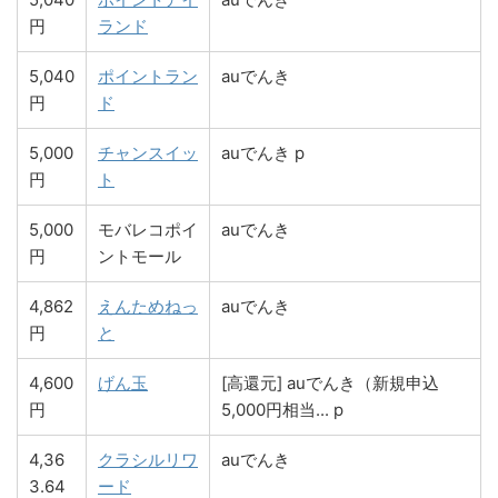
円
ランド
5,040
ポイントラン
auでんき
円
ド
5,000
チャンスイッ
auでんき p
円
ト
5,000
モバレコポイ
auでんき
円
ントモール
4,862
えんためねっ
auでんき
円
と
4,600
げん玉
[高還元] auでんき（新規申込
円
5,000円相当... p
4,36
クラシルリワ
auでんき
3.64
ード